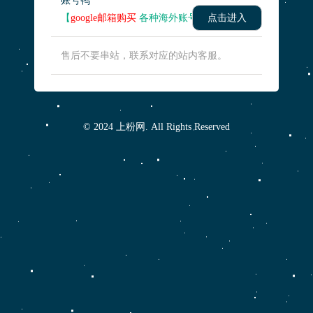
账号鸭
【
google邮箱购买
各种海外账号】
点击进入
售后不要串站，联系对应的站内客服。
© 2024 上粉网. All Rights Reserved